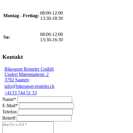
08:00-12:00
Montag - Freitag:
13:30-18:30
08:00-12:00
Sa:
13:30-16:30
Kontakt
Bikesport Reuteler GmbH
Underi Märetmattestr. 2
3792 Saanen
info@bikesport-reuteler.ch
+4133 744 51 33
Name*
E-Mail*
Telefon
Betreff